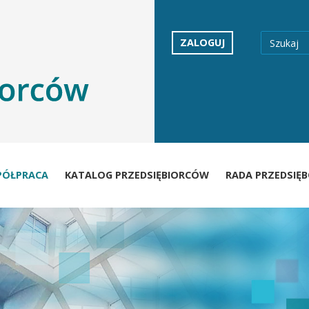
Szukaj
ZALOGUJ
User
Wysz
account
na
menu
stro
PÓŁPRACA
KATALOG PRZEDSIĘBIORCÓW
RADA PRZEDSIĘ