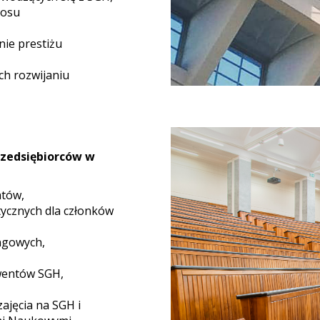
tosu
nie prestiżu
ch rozwijaniu
rzedsiębiorców w
atów,
tycznych dla członków
ngowych,
lwentów SGH,
ajęcia na SGH i