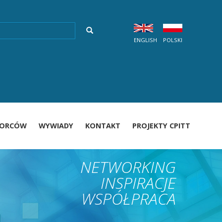
SZUKAJ
ukaj
ENGLISH
POLSKI
nie
BORCÓW
WYWIADY
KONTAKT
PROJEKTY CPITT
NETWORKING
INSPIRACJE
WSPÓŁPRACA