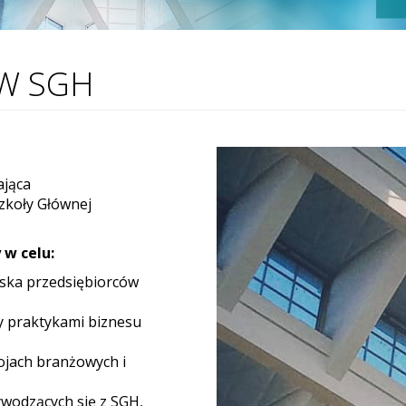
W SGH
ająca
zkoły Głównej
w celu:
iska przedsiębiorców
y praktykami biznesu
jach branżowych i
wodzących się z SGH,