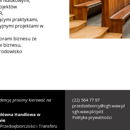
mi Naukowymi,
ojektów
R,
jącymi praktykami,
yjnymi projektami w
orami biznesu ze
i biznesu,
środowisko
dencję prosimy kierować na
(22) 564 77 97
STOPKA
przedsiebiorcy@sgh.waw.pl
sgh.waw.pl/cpitt
-
Główna Handlowa w
Polityka prywatności
wie
MENU
Przedsiębiorczości i Transferu