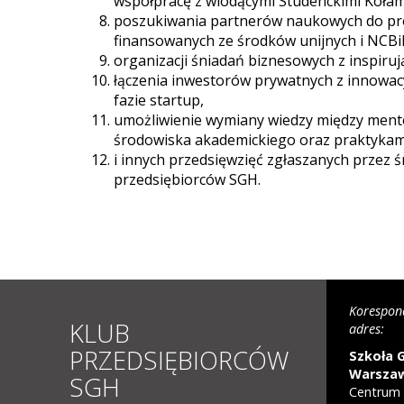
współpracę z wiodącymi Studenckimi Koła
poszukiwania partnerów naukowych do pr
finansowanych ze środków unijnych i NCBi
organizacji śniadań biznesowych z inspiru
łączenia inwestorów prywatnych z innowac
fazie startup,
umożliwienie wymiany wiedzy między ment
środowiska akademickiego oraz praktykam
i innych przedsięwzięć zgłaszanych przez 
przedsiębiorców SGH.
Korespon
KLUB
adres:
PRZEDSIĘBIORCÓW
Szkoła 
Warsza
SGH
Centrum 