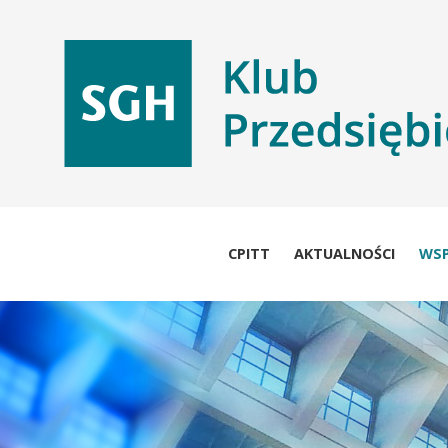
Przejdź
do
treści
CPITT
AKTUALNOŚCI
WS
Główna
nawigacja