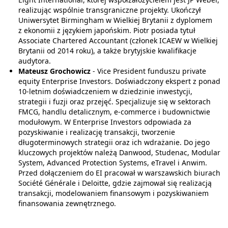
realizując wspólnie transgraniczne projekty. Ukończył
Uniwersytet Birmingham w Wielkiej Brytanii z dyplomem
z ekonomii z językiem japońskim. Piotr posiada tytuł
Associate Chartered Accountant (członek ICAEW w Wielkiej
Brytanii od 2014 roku), a także brytyjskie kwalifikacje
audytora.
Mateusz Grochowicz
- Vice President funduszu private
equity Enterprise Investors. Doświadczony ekspert z ponad
10-letnim doświadczeniem w dziedzinie inwestycji,
strategii i fuzji oraz przejęć. Specjalizuje się w sektorach
FMCG, handlu detalicznym, e-commerce i budownictwie
modułowym. W Enterprise Investors odpowiada za
pozyskiwanie i realizację transakcji, tworzenie
długoterminowych strategii oraz ich wdrażanie. Do jego
kluczowych projektów należą Danwood, Studenac, Modular
System, Advanced Protection Systems, eTravel i Anwim.
Przed dołączeniem do EI pracował w warszawskich biurach
Société Générale i Deloitte, gdzie zajmował się realizacją
transakcji, modelowaniem finansowym i pozyskiwaniem
finansowania zewnętrznego.