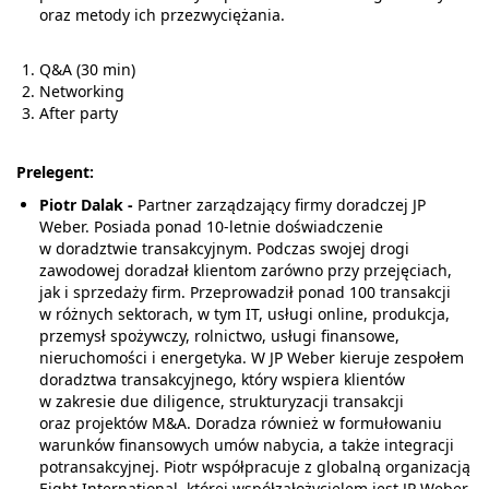
oraz metody ich przezwyciężania.
Q&A (30 min)
Networking
After party
Prelegent:
Piotr Dalak -
Partner zarządzający firmy doradczej JP
Weber. Posiada ponad 10-letnie doświadczenie
w doradztwie transakcyjnym. Podczas swojej drogi
zawodowej doradzał klientom zarówno przy przejęciach,
jak i sprzedaży firm. Przeprowadził ponad 100 transakcji
w różnych sektorach, w tym IT, usługi online, produkcja,
przemysł spożywczy, rolnictwo, usługi finansowe,
nieruchomości i energetyka. W JP Weber kieruje zespołem
doradztwa transakcyjnego, który wspiera klientów
w zakresie due diligence, strukturyzacji transakcji
oraz projektów M&A. Doradza również w formułowaniu
warunków finansowych umów nabycia, a także integracji
potransakcyjnej. Piotr współpracuje z globalną organizacją
Eight International, której współzałożycielem jest JP Weber,