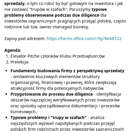
sprzedaży
, o tym co robić by być gotowym na inwestora i jak
nie zostawić “trupów w szafach”. Poruszymy
typowe
problemy obserwowane podczas due diligence
dla
inwestorów zagranicznych pragnących przejąć polskie, często
rodzinne lub tzw. owner-managed biznesy.
Zapisy pod adresem:
https://forms.office.com/r/Yg7M4iET22
Agenda:
Elevator Pitche członków Klubu Przedsiębiorców
Prelekcja:
Fundamenty budowania firmy z perspektywą sprzedaży
- omówienie kluczowych elementów struktury
organizacyjnej, finansowej i prawnej, które zwiększają
atrakcyjność firmy dla potencjalnych nabywców.
Przygotowanie do procesu due diligence
- identyfikacja
obszarów najczęściej weryfikowanych przez inwestorów
oraz sposoby uporządkowania dokumentacji i procesów
biznesowych.
Typowe problemy i "trupy w szafach"
- analiza
najczęstszych wyzwań napotykanych podczas przejęć
polskich firm rodzinnych przez inwestorów zagranicznych